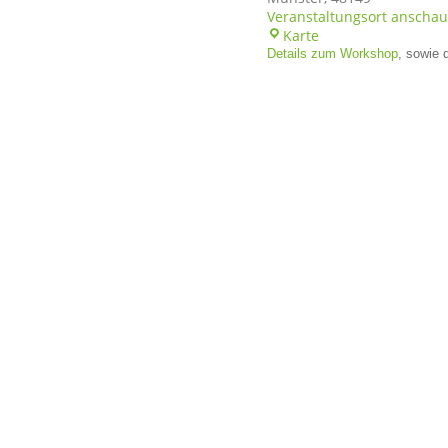
Veranstaltungsort anscha
UK-
Karte
Münster
Details zum Workshop
, sowie 
Kinderwunschzent