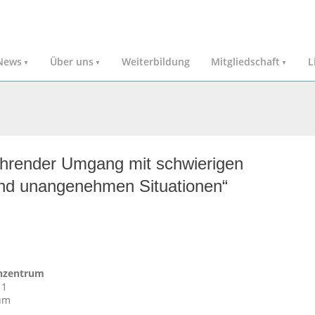
News
Über uns
Weiterbildung
Mitgliedschaft
L
ührender Umgang mit schwierigen
und unangenehmen Situationen“
hzentrum
 1
um